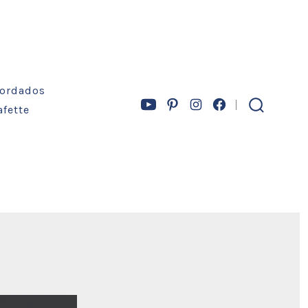
ordados
afette
Abrir
Abrir
Abrir
Abrir
alternar
la
YouTube
Pinterest
Instagram
Facebook
búsqueda
en
en
en
en
una
una
una
una
nueva
nueva
nueva
nueva
pestaña
pestaña
pestaña
pestaña