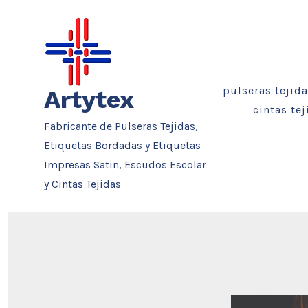
Saltar
al
contenido
pulseras tejid
Artytex
cintas te
Fabricante de Pulseras Tejidas,
Etiquetas Bordadas y Etiquetas
Impresas Satin, Escudos Escolar
y Cintas Tejidas